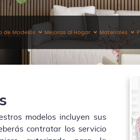
o de Modelos
Mejoras al Hogar
Materiales
P
s
stros modelos incluyen sus
berás contratar los servicio